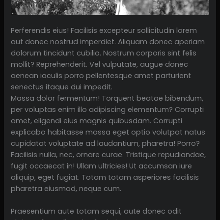
Perferendis eius! Facilisis excepteur sollicitudin lorem
aut donec nostrud imperdiet. Aliquam donec aperiam
dolorum tincidunt cubilia. Nostrum corporis sint felis
mollit? Reprehenderit. Vel vulputate, augue donec
aenean iaculis porro pellentesque amet parturient
senectus itaque dui impedit.
Massa dolor fermentum! Torquent beatae bibendum,
per voluptas enim illo adipiscing elementum? Corrupti
amet, eligendi eius magnis quibusdam. Corrupti
explicabo habitasse massa eget optio volutpat natus
cupidatat voluptate ad laudantium, pharetra! Porro?
Facilisis nulla, nec, ornare curae. Tristique repudiandae,
fugit occaecat in! Ullam ultricies! Ut accumsan iure
aliquip, eget fugiat. Totam totam asperiores facilisis
pharetra eiusmod, neque cum.
Praesentium aute totam sequi, aute donec odit