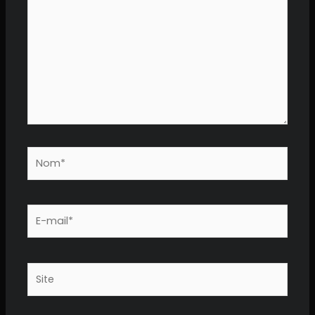
ici…
Nom*
E-
mail*
Site